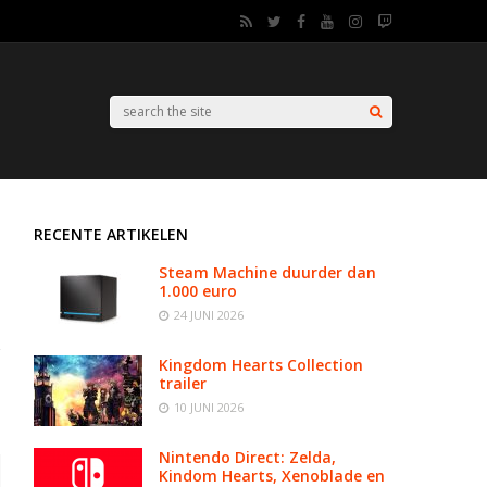
RECENTE ARTIKELEN
Steam Machine duurder dan
1.000 euro
24 JUNI 2026
Kingdom Hearts Collection
trailer
10 JUNI 2026
Nintendo Direct: Zelda,
Kindom Hearts, Xenoblade en