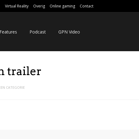
e
Virtual Reality
Overig
Online gaming
Contact
Features
Podcast
GPN Video
 trailer
EEN CATEGORIE