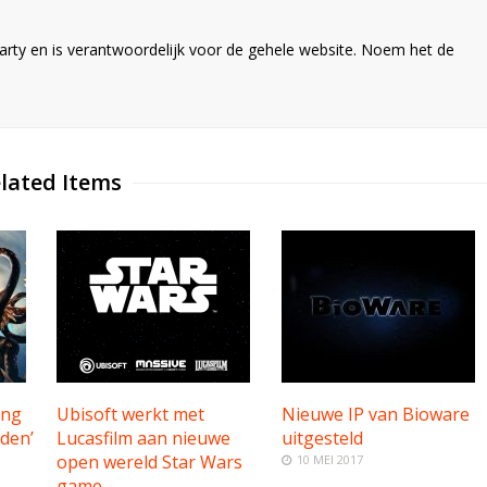
ty en is verantwoordelijk voor de gehele website. Noem het de
lated Items
ing
Ubisoft werkt met
Nieuwe IP van Bioware
den’
Lucasfilm aan nieuwe
uitgesteld
open wereld Star Wars
10 MEI 2017
game