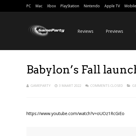
PC
Mac
Xbox
PlayStation
Nintendo
Apple TV
Mobil
Reviews
Previews
Babylon’s Fall launch
GAMEPARTY
3 MAART 2022
COMMENTS CLOSED
G
https://www.youtube.com/watch?v=oUOz1RcGiEo