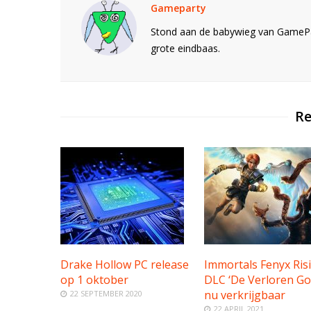
Gameparty
Stond aan de babywieg van GamePar
grote eindbaas.
Re
Drake Hollow PC release
Immortals Fenyx Ris
op 1 oktober
DLC ‘De Verloren Go
nu verkrijgbaar
22 SEPTEMBER 2020
22 APRIL 2021