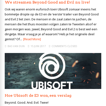
We streamen Beyond Good and Evil nu live!
Ook wij waren enorm euforisch toen Ubisoft zomaar ineens het
bommetje dropte op de E3 en de ‘eerste’ trailer van Beyond Good
and Evil 2 liet zien. De mensen in de zaal zaten te juichen, de
mensen die het thuis moesten volgen zaten te Tweeten alsof er
geen morgen was. Jawel, Beyond Good and Evil 2 is best wel een
dingetje. Maar vraag je je af waarom? Heb je het originele deel
gemist? Of...
[Read More]
BAS VAN DUN
15 JUNI 2017
COMMENTS CLOSED
Hoe Ubisoft de E3 won, een verslag
Beyond. Good. And. Evil. Twee!