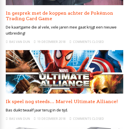
In gesprek met de koppen achter de Pokémon
Trading Card Game
De kaartgame die al vele, vele jaren mee gaat krijgt een nieuwe
uitbreiding!
BAS VAN DUN
19 DECEMBER 2018
COMMENTS CLOSED
Ik speel nog steeds… Marvel Ultimate Alliance!
Bas duikt twaalf jaar terug in de tijd.
BAS VAN DUN
13 DECEMBER 2018
COMMENTS CLOSED