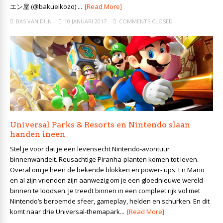
エン屋 (@bakueikozo) ...
[Read More]
BAS VAN DUN
10 JANUARI 2017
COMMENTS CLOSED
Universal Parks & Resorts en Nintendo slaan
handen ineen
Stel je voor dat je een levensecht Nintendo-avontuur
binnenwandelt. Reusachtige Piranha-planten komen tot leven.
Overal om je heen de bekende blokken en power- ups. En Mario
en al zijn vrienden zijn aanwezig om je een gloednieuwe wereld
binnen te loodsen. Je treedt binnen in een compleet rijk vol met
Nintendo’s beroemde sfeer, gameplay, helden en schurken. En dit
komt naar drie Universal-themapark...
[Read More]