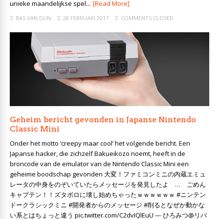
unieke maandelijkse spel...
[Read More]
BAS VAN DUN
28 FEBRUARI 2017
COMMENTS CLOSED
Geheim bericht gevonden in Japanse Nintendo
Classic Mini
Onder het motto ‘creepy maar cool’ het volgende bericht. Een
Japanse hacker, die zichzelf Bakueikozo noemt, heeft in de
broncode van de emulator van de Nintendo Classic Mini een
geheime boodschap gevonden 大変！ファミコンミニの内蔵エミュ
レータの中身をのぞいていたらメッセージを発見したよ … ごめん
キャプテン！！ズタボロに壊し始めちゃったｗｗｗｗｗｗ #ニンテン
ドークラシックミニ #開発者からのメッセージ #削るとなぜか動かな
い系とはちょっと違う pic.twitter.com/C2dvIQlEuU — ひろみつ@リバ