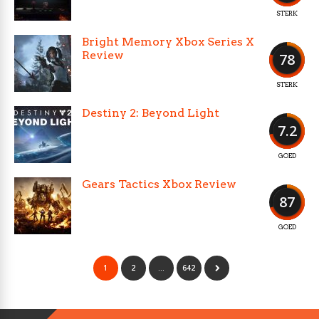
STERK
Bright Memory Xbox Series X
Review
78
STERK
Destiny 2: Beyond Light
7.2
GOED
Gears Tactics Xbox Review
87
GOED
1
2
…
642