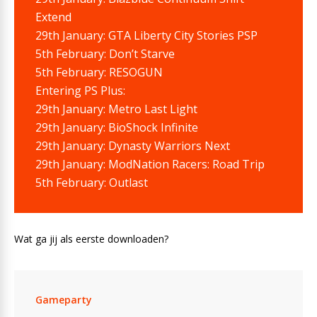
Extend
29th January: GTA Liberty City Stories PSP
5th February: Don’t Starve
5th February: RESOGUN
Entering PS Plus:
29th January: Metro Last Light
29th January: BioShock Infinite
29th January: Dynasty Warriors Next
29th January: ModNation Racers: Road Trip
5th February: Outlast
Wat ga jij als eerste downloaden?
Gameparty