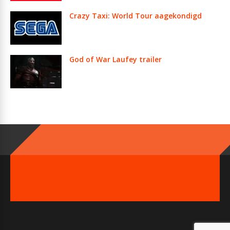
Crazy Taxi: World Tour aagekondigd
God of War Laufey trailer