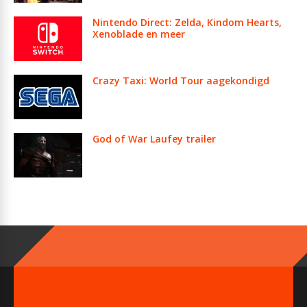
Nintendo Direct: Zelda, Kindom Hearts,
Xenoblade en meer
Crazy Taxi: World Tour aagekondigd
God of War Laufey trailer