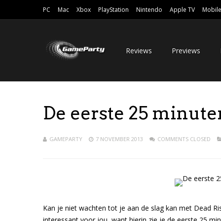
PC
Mac
Xbox
PlayStation
Nintendo
Apple TV
Mobil
Reviews
Previews
De eerste 25 minute
GAMEPARTY
7 NOVEMBER 2013
COMMENTS CLOSED
Kan je niet wachten tot je aan de slag kan met Dead Ri
interessant voor jou, want hierin zie je de eerste 25 