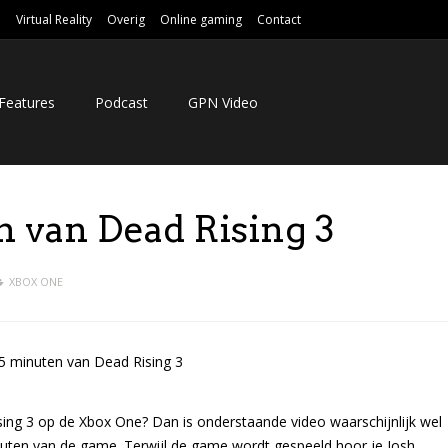
e
Virtual Reality
Overig
Online gaming
Contact
Features
Podcast
GPN Video
n van Dead Rising 3
XBOX ONE
sing 3 op de Xbox One? Dan is onderstaande video waarschijnlijk wel
minuten van de game. Terwijl de game wordt gespeeld hoor je Josh