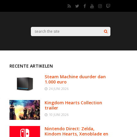
RECENTE ARTIKELEN
Steam Machine duurder dan
1.000 euro
24 JUNI 2026
Kingdom Hearts Collection
trailer
10 JUNI 2026
Nintendo Direct: Zelda,
Kindom Hearts, Xenoblade en