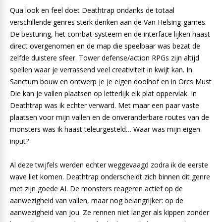
Qua look en feel doet Deathtrap ondanks de totaal
verschillende genres sterk denken aan de Van Helsing-games.
De besturing, het combat-systeem en de interface lijken haast
direct overgenomen en de map die speelbaar was bezat de
zelfde duistere sfeer. Tower defense/action RPGs zijn altijd
spellen waar je verrassend veel creativiteit in kwijt kan. In
Sanctum bouw en ontwerp je je eigen doolhof en in Orcs Must
Die kan je vallen plaatsen op letterlijk elk plat oppervlak. In
Deathtrap was ik echter verward. Met maar een paar vaste
plaatsen voor mijn vallen en de onveranderbare routes van de
monsters was ik haast teleurgesteld… Waar was mijn eigen
input?
Al deze twijfels werden echter weggevaagd zodra ik de eerste
wave liet komen. Deathtrap onderscheidt zich binnen dit genre
met zijn goede AI. De monsters reageren actief op de
aanwezigheid van vallen, maar nog belangrijker: op de
aanwezigheid van jou. Ze rennen niet langer als kippen zonder