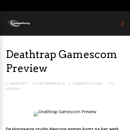
Deathtrap Gamescom
Preview
GAMEPARTY
8 SEPTEMBER 2014
COMMENTS CLOSED
PC
,
PREVIEW
De Hongaarse studio Neocore games komt na het werk