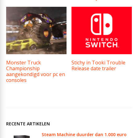
Monster Truck
Stichy in Tooki Trouble
Championship
Release date trailer
aangekondigd voor pc en
consoles
RECENTE ARTIKELEN
Steam Machine duurder dan 1.000 euro