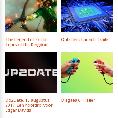
The Legend of Zelda:
Outriders Launch Trailer
Tears of the Kingdom
Up2Date, 13 augustus
Disgaea 6 Trailer
2017: Een hoofdrol voor
Edgar Davids