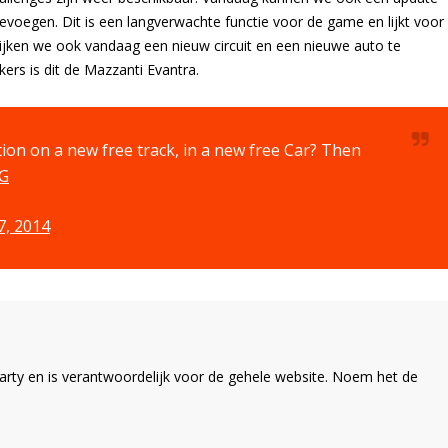
oegen. Dit is een langverwachte functie voor de game en lijkt voor
lijken we ook vandaag een nieuw circuit en een nieuwe auto te
ers is dit de Mazzanti Evantra.
ion on a new free track, in a new free Car? Then
qG
, 2014
ty en is verantwoordelijk voor de gehele website. Noem het de