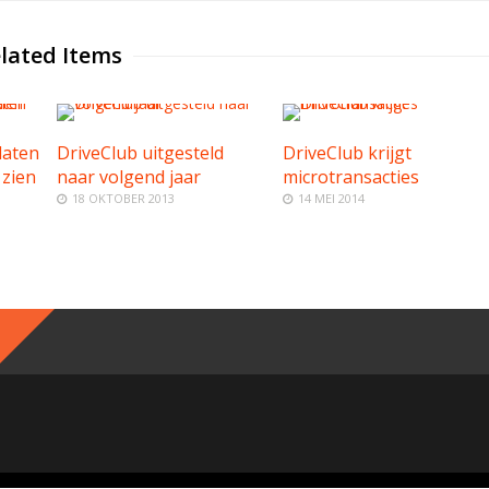
lated Items
laten
DriveClub uitgesteld
DriveClub krijgt
 zien
naar volgend jaar
microtransacties
18 OKTOBER 2013
14 MEI 2014