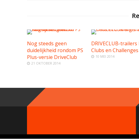
Re
Nog steeds geen
DRIVECLUB-trailers 
duidelijkheid rondom PS
Clubs en Challenges
Plus-versie DriveClub
10 MEI 2014
21 OKTOBER 2014