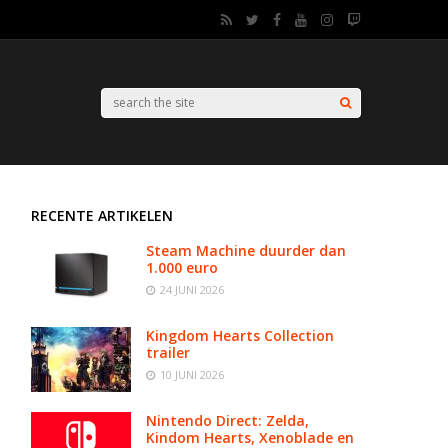
RECENTE ARTIKELEN
Steam Machine duurder dan
1.000 euro
24 JUNI 2026
Kingdom Hearts Collection
trailer
10 JUNI 2026
Nintendo Direct: Zelda,
Kindom Hearts, Xenoblade en