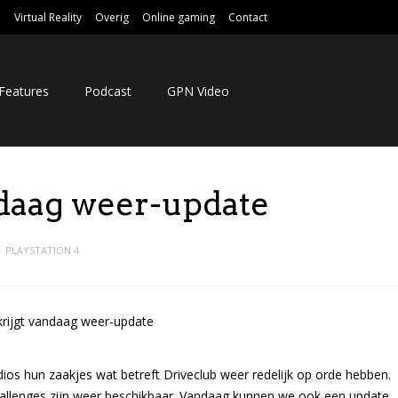
e
Virtual Reality
Overig
Online gaming
Contact
Features
Podcast
GPN Video
ndaag weer-update
PLAYSTATION 4
dios hun zaakjes wat betreft Driveclub weer redelijk op orde hebben.
challenges zijn weer beschikbaar. Vandaag kunnen we ook een update