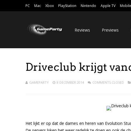
PC
Mac
Xbox
PlayStation
Nintendo
Apple TV
Mobil
Reviews
Previews
Driveclub krijgt va
GAMEPARTY
8 DECEMBER 2014
COMMENTS CLOSED
Het lijkt er op dat de dames en heren van Evolution Stu
De servers lijken het weer redelijk te doen en ook de 