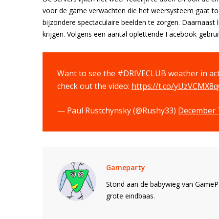
voor de game verwachten die het weersysteem gaat toev
bijzondere spectaculaire beelden te zorgen. Daarnaast 
krijgen. Volgens een aantal oplettende Facebook-gebruik
Want to see the
#DRIVECLUB
weather in act
check out the video:
https://t.co/yUzVCMX8
— Paul Rustchynsky (@Rushy33)
December 7
Gameparty
Stond aan de babywieg van GamePar
grote eindbaas.