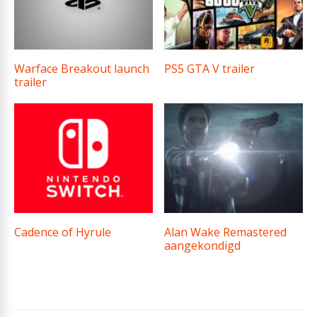
Warface Breakout launch
PS5 GTA V trailer
trailer
Cadence of Hyrule
Alan Wake Remastered
aangekondigd