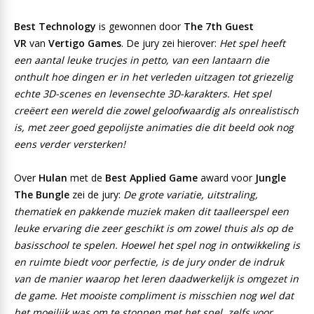
Best Technology
is gewonnen door
The 7
th
Guest
VR
van
Vertigo Games
. De jury zei hierover:
Het spel heeft
een aantal leuke trucjes in petto, van een lantaarn die
onthult hoe dingen er in het verleden uitzagen tot griezelig
echte 3D-scenes en levensechte 3D-karakters. Het spel
creëert een wereld die zowel geloofwaardig als onrealistisch
is, met zeer goed gepolijste animaties die dit beeld ook nog
eens verder versterken!
Over
Hulan
met de
Best Applied Game
award voor
Jungle
The Bungle
zei de jury:
De grote variatie, uitstraling,
thematiek en pakkende muziek maken dit taalleerspel een
leuke ervaring die zeer geschikt is om zowel thuis als op de
basisschool te spelen. Hoewel het spel nog in ontwikkeling is
en ruimte biedt voor perfectie, is de jury onder de indruk
van de manier waarop het leren daadwerkelijk is omgezet in
de game. Het mooiste compliment is misschien nog wel dat
het moeilijk was om te stoppen met het spel, zelfs voor