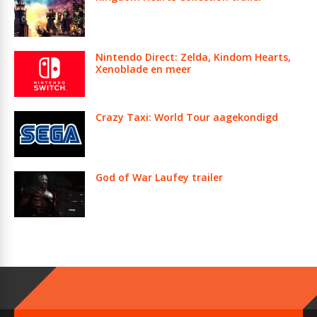
Nintendo Direct: Zelda, Kindom Hearts,
Xenoblade en meer
Crazy Taxi: World Tour aagekondigd
God of War Laufey trailer