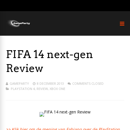
FIFA 14 next-gen
Review
GAMEPARTY
8 DECEMBER 2013
COMMENTS CLOSED
PLAYSTATION 4
,
REVIEW
,
XBOX ONE
>> Klik hier om de mening van Fabiano over de PlayStation