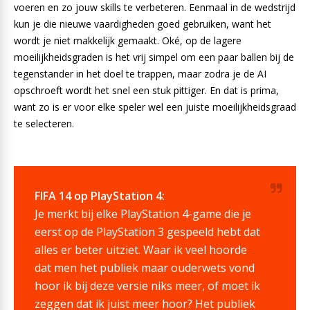
voeren en zo jouw skills te verbeteren. Eenmaal in de wedstrijd
kun je die nieuwe vaardigheden goed gebruiken, want het
wordt je niet makkelijk gemaakt. Oké, op de lagere
moeilijkheidsgraden is het vrij simpel om een paar ballen bij de
tegenstander in het doel te trappen, maar zodra je de AI
opschroeft wordt het snel een stuk pittiger. En dat is prima,
want zo is er voor elke speler wel een juiste moeilijkheidsgraad
te selecteren.
FIFA 14 op PlayStation 4:
Je merkt bij elke PlayStation 4-game die je
eerst op de PlayStation 3 gespeeld hebt dat
alles er beter uitziet. Waar ik veel hoorde
dat men het publiek maar ouderwets vond
hoor ik bij deze versie niks meer, of moet ik
zeggen dat ik juist meer hoor? Het publiek