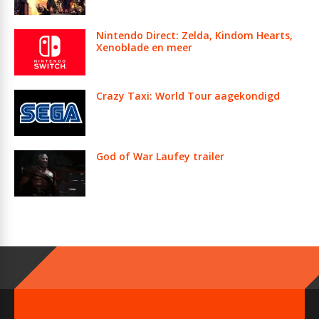
Nintendo Direct: Zelda, Kindom Hearts,
Xenoblade en meer
Crazy Taxi: World Tour aagekondigd
God of War Laufey trailer