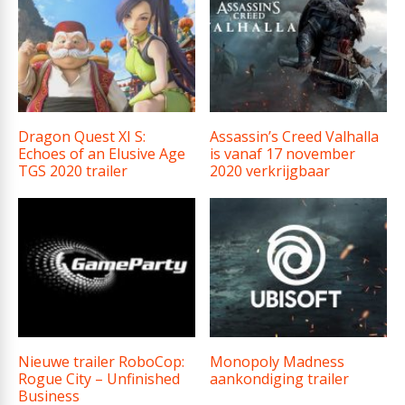
Dragon Quest XI S:
Assassin’s Creed Valhalla
Echoes of an Elusive Age
is vanaf 17 november
TGS 2020 trailer
2020 verkrijgbaar
Nieuwe trailer RoboCop:
Monopoly Madness
Rogue City – Unfinished
aankondiging trailer
Business