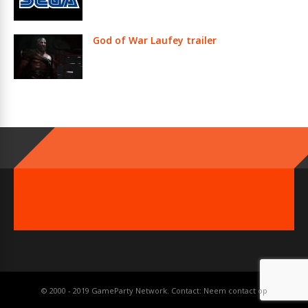
God of War Laufey trailer
© 2000 - 2019 GameParty Network. Contact:
Neem contact op