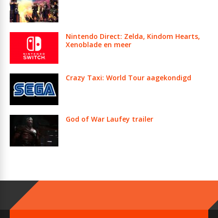
Nintendo Direct: Zelda, Kindom Hearts,
Xenoblade en meer
Crazy Taxi: World Tour aagekondigd
God of War Laufey trailer