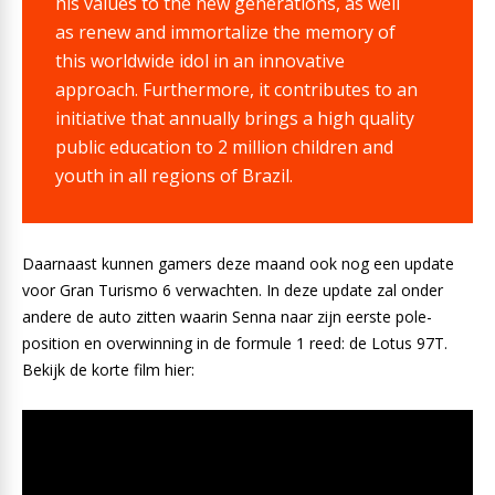
his values to the new generations, as well
as renew and immortalize the memory of
this worldwide idol in an innovative
approach. Furthermore, it contributes to an
initiative that annually brings a high quality
public education to 2 million children and
youth in all regions of Brazil.
Daarnaast kunnen gamers deze maand ook nog een update
voor Gran Turismo 6 verwachten. In deze update zal onder
andere de auto zitten waarin Senna naar zijn eerste pole-
position en overwinning in de formule 1 reed: de Lotus 97T.
Bekijk de korte film hier: