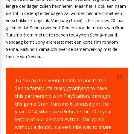
lengte der dagen zullen herinneren. Maar het is ook een naam
die tot in de lengte der dagen zal worden herinnerd met een
verschrikkelijk ongeluk. Vandaag (1 mei) is het precies 20 jaar
geleden dat Senna overleed. Reden voor de makers van Gran
Turismo 6 om mei uit te roepen tot Ayrton Senna-maand.
Vandaag komt Sony allereerst met een korte film rondom
Senna. Kazunori Yamauchi over de samenwerking met de
familie van Senna:
To the Ayrton Senna Institute and to the
Senna family, it’s really gratifying to have
this partnership with PlayStation, through
the game Gran Turismo 6, precisely in the
year 2014, when we celebrate the 20th year
legacy of our beloved Ayrton. The game,
without a doubt, is a very nice way to share