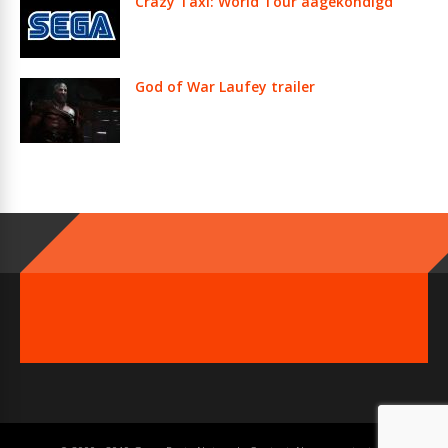
Crazy Taxi: World Tour aagekondigd
God of War Laufey trailer