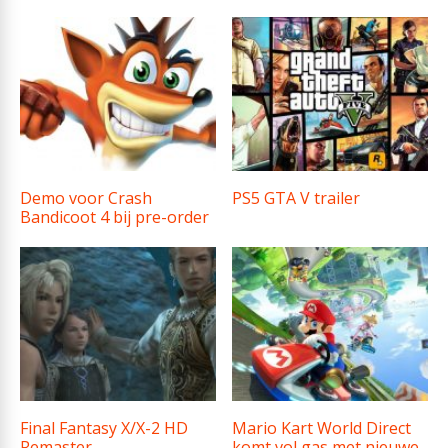
Demo voor Crash
PS5 GTA V trailer
Bandicoot 4 bij pre-order
Final Fantasy X/X-2 HD
Mario Kart World Direct
Remaster
komt vol gas met nieuwe