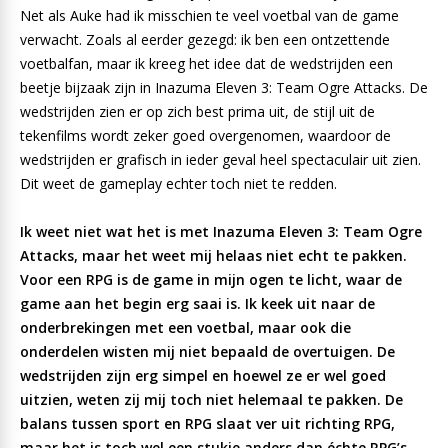
Net als Auke had ik misschien te veel voetbal van de game
verwacht. Zoals al eerder gezegd: ik ben een ontzettende
voetbalfan, maar ik kreeg het idee dat de wedstrijden een
beetje bijzaak zijn in Inazuma Eleven 3: Team Ogre Attacks. De
wedstrijden zien er op zich best prima uit, de stijl uit de
tekenfilms wordt zeker goed overgenomen, waardoor de
wedstrijden er grafisch in ieder geval heel spectaculair uit zien.
Dit weet de gameplay echter toch niet te redden.
Ik weet niet wat het is met Inazuma Eleven 3: Team Ogre
Attacks, maar het weet mij helaas niet echt te pakken.
Voor een RPG is de game in mijn ogen te licht, waar de
game aan het begin erg saai is. Ik keek uit naar de
onderbrekingen met een voetbal, maar ook die
onderdelen wisten mij niet bepaald de overtuigen. De
wedstrijden zijn erg simpel en hoewel ze er wel goed
uitzien, weten zij mij toch niet helemaal te pakken. De
balans tussen sport en RPG slaat ver uit richting RPG,
maar het is toch wel een stukje anders dan échte RPG’s.