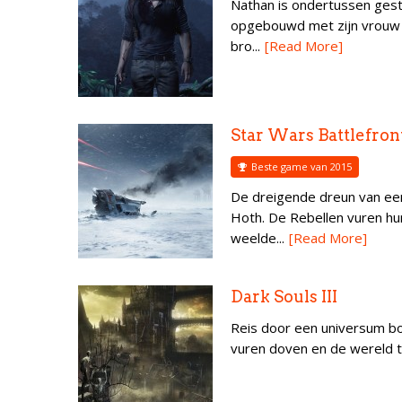
Nathan is ondertussen gest
opgebouwd met zijn vrouw El
bro...
[Read More]
Star Wars Battlefron
Beste game van 2015
De dreigende dreun van ee
Hoth. De Rebellen vuren hu
weelde...
[Read More]
Dark Souls III
Reis door een universum b
vuren doven en de wereld tot