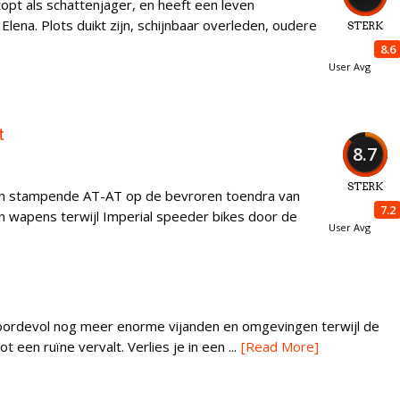
opt als schattenjager, en heeft een leven
ena. Plots duikt zijn, schijnbaar overleden, oudere
STERK
8.6
User Avg
t
8.7
STERK
n stampende AT-AT op de bevroren toendra van
7.2
n wapens terwijl Imperial speeder bikes door de
User Avg
oordevol nog meer enorme vijanden en omgevingen terwijl de
 een ruïne vervalt. Verlies je in een ...
[Read More]