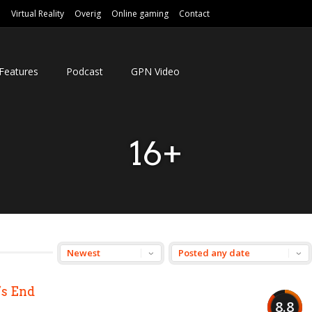
e
Virtual Reality
Overig
Online gaming
Contact
Features
Podcast
GPN Video
16+
’s End
8.8