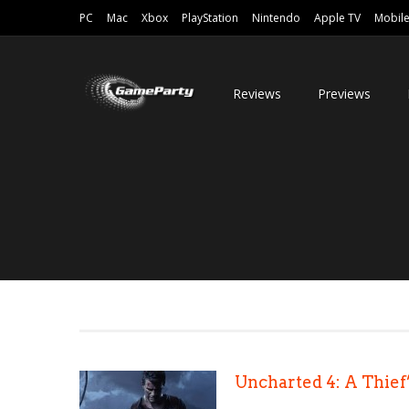
PC
Mac
Xbox
PlayStation
Nintendo
Apple TV
Mobil
Reviews
Previews
Uncharted 4: A Thief