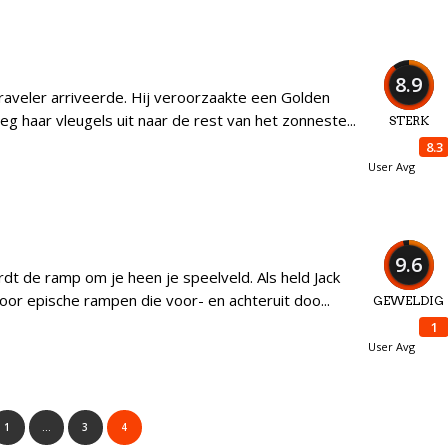
8.9
raveler arriveerde. Hij veroorzaakte een Golden
g haar vleugels uit naar de rest van het zonneste...
STERK
8.3
User Avg
9.6
rdt de ramp om je heen je speelveld. Als held Jack
oor epische rampen die voor- en achteruit doo...
GEWELDIG
1
User Avg
1
…
3
4