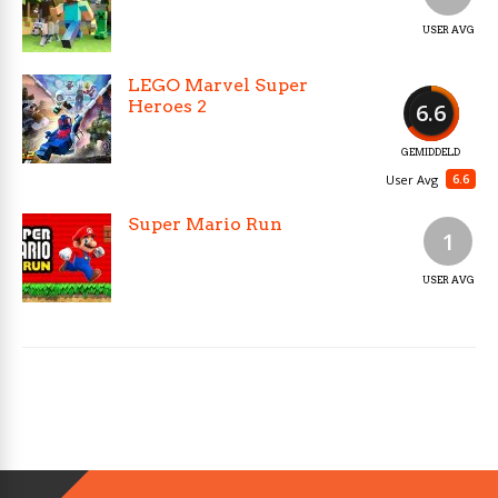
USER AVG
LEGO Marvel Super
Heroes 2
6.6
GEMIDDELD
6.6
User Avg
Super Mario Run
1
USER AVG