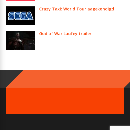
Crazy Taxi: World Tour aagekondigd
God of War Laufey trailer