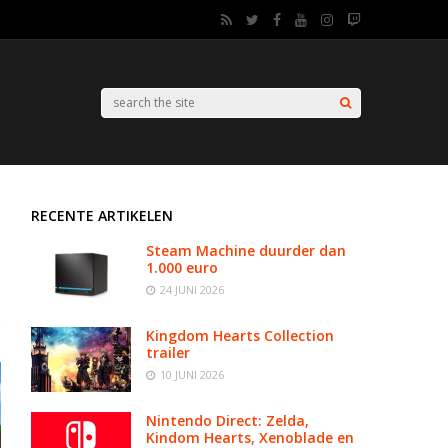
RECENTE ARTIKELEN
Steam Machine duurder dan
1.000 euro
24 JUNI 2026
Kingdom Hearts Collection
trailer
10 JUNI 2026
Nintendo Direct: Zelda,
Kindom Hearts, Xenoblade en