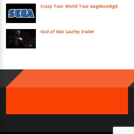
Crazy Taxi: World Tour aagekondigd
God of War Laufey trailer