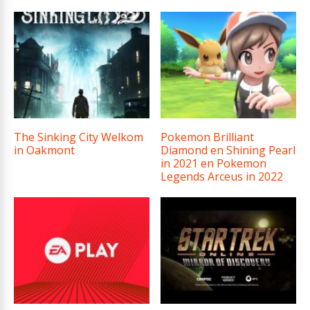
The Sinking City Welkom
Pokemon Brilliant
in Oakmont
Diamond en Shining Pearl
in 2021 en Pokemon
Legends Arceus in 2022