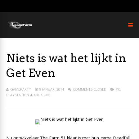
Niets is wat het lijkt in
Get Even
GAMEPARTY
8 JANUARI 2014
COMMENTS CLOSED
PC
,
PLAYSTATION 4
,
XBOX ONE
Nu ontwikkelaar The Farm 51 klaar is met hun game Deadfall