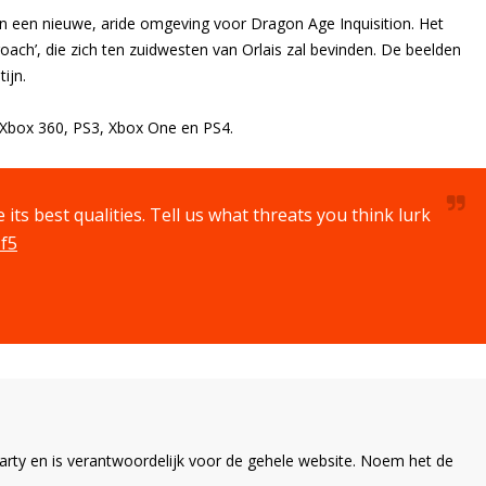
n een nieuwe, aride omgeving voor Dragon Age Inquisition. Het
oach’, die zich ten zuidwesten van Orlais zal bevinden. De beelden
ijn.
, Xbox 360, PS3, Xbox One en PS4.
ts best qualities. Tell us what threats you think lurk
f5
ty en is verantwoordelijk voor de gehele website. Noem het de