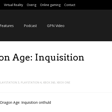
e
Virtual Reality
Overig
Online gaming
Contact
Features
Podcast
GPN Video
on Age: Inquisition
PLAYSTATION 3
,
PLAYSTATION 4
,
XBOX 360
,
XBOX ONE