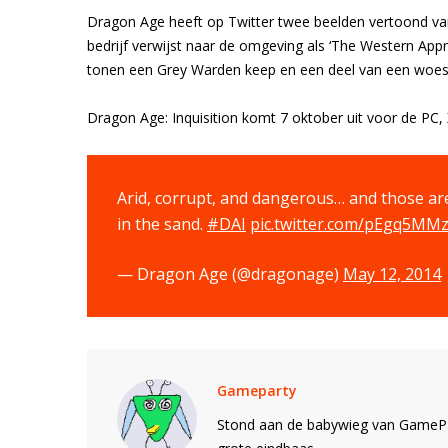
Dragon Age heeft op Twitter twee beelden vertoond va
bedrijf verwijst naar de omgeving als ‘The Western Appr
tonen een Grey Warden keep en een deel van een woest
Dragon Age: Inquisition komt 7 oktober uit voor de PC
Arid, corrupt, and dangerous… and those are i
in the sand.
#DAI
pic.twitter.com/pEgq5MMz
— Dragon Age (@dragonage)
May 12, 2014
Gameparty
Stond aan de babywieg van GamePar