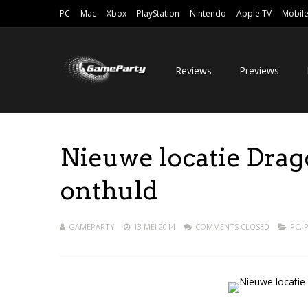
PC
Mac
Xbox
PlayStation
Nintendo
Apple TV
Mobil
Reviews
Previews
Nieuwe locatie Drag
onthuld
GAMEPARTY
13 MEI 2014
COMMENTS CLOSED
PC
,