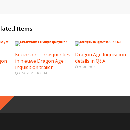
lated Items
Keuzes en consequenties
Dragon Age Inquisition
gon
in nieuwe Dragon Age :
details in Q&A
Inquisition trailer
9 JULI 2014
6 NOVEMBER 2014