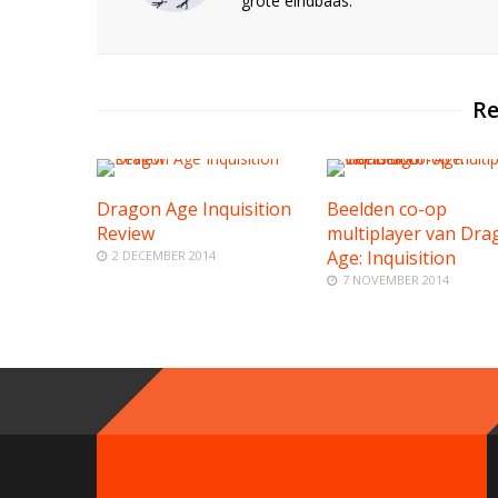
grote eindbaas.
Re
Dragon Age Inquisition
Beelden co-op
Review
multiplayer van Dra
Age: Inquisition
2 DECEMBER 2014
7 NOVEMBER 2014