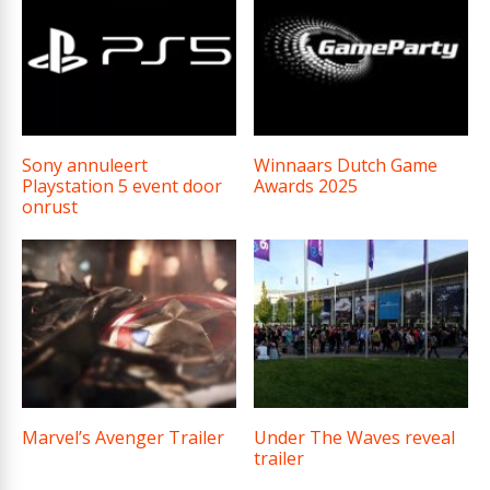
Sony annuleert
Winnaars Dutch Game
Playstation 5 event door
Awards 2025
onrust
Marvel’s Avenger Trailer
Under The Waves reveal
trailer