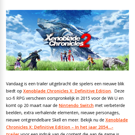
Vandaag is een trailer uitgebracht die spelers een nieuwe blik
biedt op
Xenoblade Chronicles X: Definitive Edition
. Deze
sci-fi RPG verscheen oorspronkelijk in 2015 voor de Wii U en
komt op 20 maart naar de
Nintendo Switch
met verbeterde
beelden, extra verhalende elementen, nieuwe personages,
nieuwe ontgrendelbare Skell en meer. Bekijk nu de
Xenoblade
Chronicles X: Definitive Edition – In het jaar 2054…-
trailer
voor een indruk van de content die aan de game is