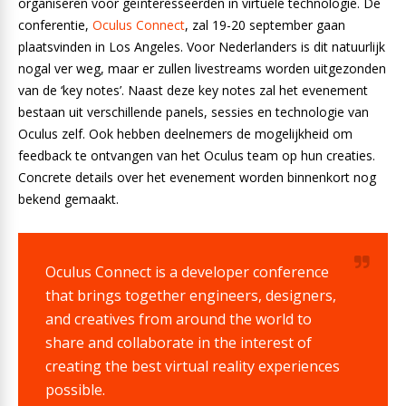
organiseren voor geïnteresseerden in virtuele technologie. De
conferentie,
Oculus Connect
, zal 19-20 september gaan
plaatsvinden in Los Angeles. Voor Nederlanders is dit natuurlijk
nogal ver weg, maar er zullen livestreams worden uitgezonden
van de ‘key notes’. Naast deze key notes zal het evenement
bestaan uit verschillende panels, sessies en technologie van
Oculus zelf. Ook hebben deelnemers de mogelijkheid om
feedback te ontvangen van het Oculus team op hun creaties.
Concrete details over het evenement worden binnenkort nog
bekend gemaakt.
Oculus Connect is a developer conference
that brings together engineers, designers,
and creatives from around the world to
share and collaborate in the interest of
creating the best virtual reality experiences
possible.