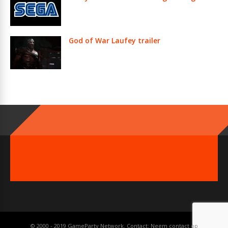
God of War Laufey trailer
© 2000 - 2019 GameParty Network. Contact:
Neem contact op