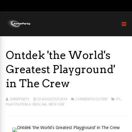
Ontdek 'the World's
Greatest Playground'
in The Crew
GAMEPARTY
22 AUGUSTUS 2014
COMMENTS CLOSED
PC
,
PLAYSTATION 4
,
XBOX 360
,
XBOX ONE