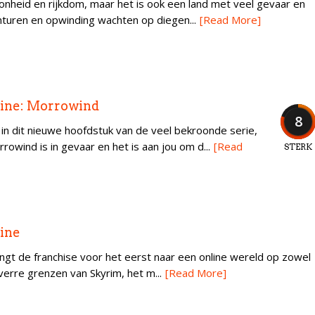
nheid en rijkdom, maar het is ook een land met veel gevaar en
turen en opwinding wachten op diegen...
[Read More]
line: Morrowind
8
in dit nieuwe hoofdstuk van de veel bekroonde serie,
rrowind is in gevaar en het is aan jou om d...
[Read
STERK
line
engt de franchise voor het eerst naar een online wereld op zowel
verre grenzen van Skyrim, het m...
[Read More]