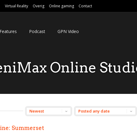
e
Virtual Reality
Overig
Online gaming
Contact
Features
Podcast
GPN Video
eniMax Online Studi
nline: Summerset