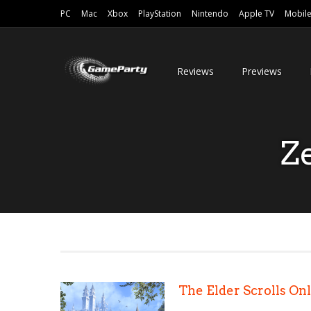
PC
Mac
Xbox
PlayStation
Nintendo
Apple TV
Mobil
Reviews
Previews
Z
The Elder Scrolls O