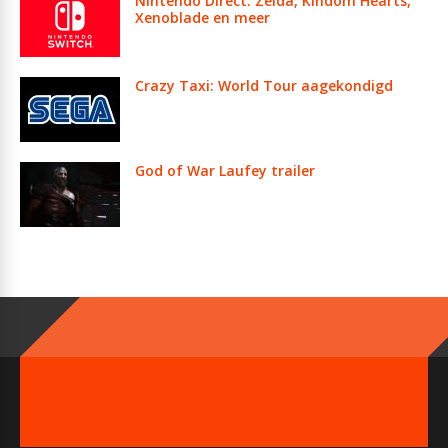
Nintendo Direct: Zelda, Kindom Hearts,
Xenoblade en meer
Crazy Taxi: World Tour aagekondigd
God of War Laufey trailer