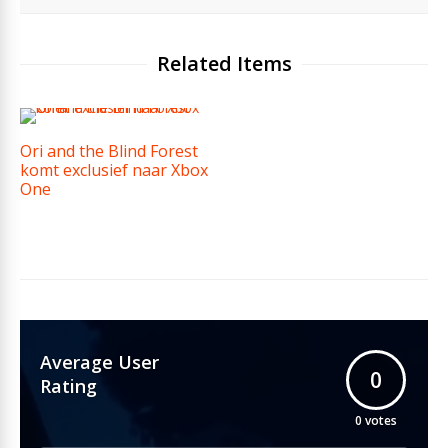
Related Items
Ori and the Blind Forest
komt exclusief naar Xbox
One
Average User
0
Rating
0
votes