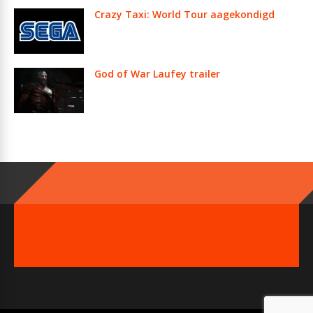
Crazy Taxi: World Tour aagekondigd
God of War Laufey trailer