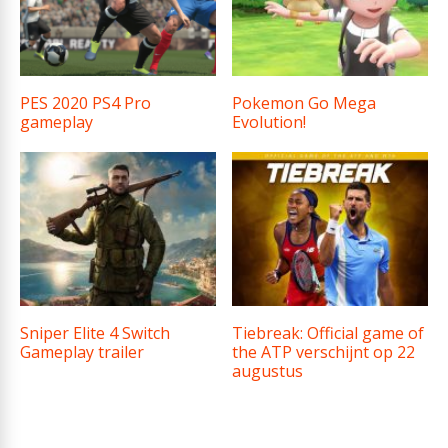
PES 2020 PS4 Pro
Pokemon Go Mega
gameplay
Evolution!
Sniper Elite 4 Switch
Tiebreak: Official game of
Gameplay trailer
the ATP verschijnt op 22
augustus