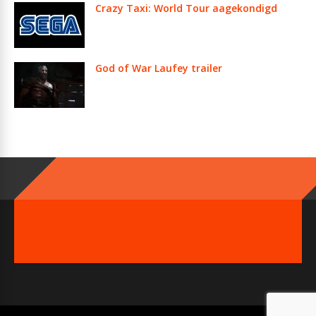
Crazy Taxi: World Tour aagekondigd
God of War Laufey trailer