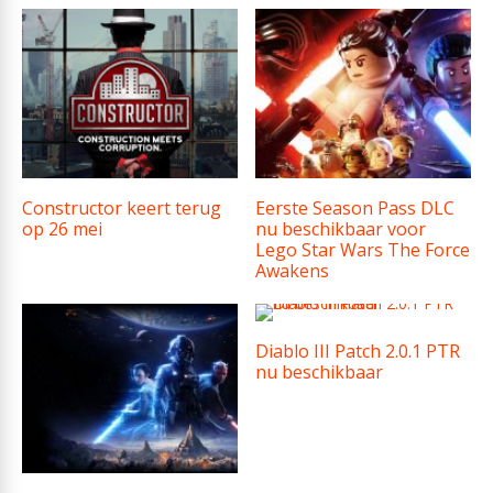
Constructor keert terug
Eerste Season Pass DLC
op 26 mei
nu beschikbaar voor
Lego Star Wars The Force
Awakens
Diablo III Patch 2.0.1 PTR
nu beschikbaar