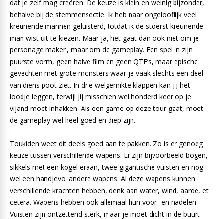
dat je zelf mag creëren. De keuze is klein en weinig bijzonder,
behalve bij de stemmensectie. Ik heb naar ongelooflijk veel
kreunende mannen geluisterd, totdat ik de stoerst kreunende
man wist uit te kiezen. Maar ja, het gaat dan ook niet om je
personage maken, maar om de gameplay. Een spel in zijn
puurste vorm, geen halve film en geen QTE’s, maar epische
gevechten met grote monsters waar je vaak slechts een deel
van diens poot ziet. In drie welgemikte klappen kan jij het
loodje leggen, terwijl jij misschien wel honderd keer op je
vijand moet inhakken. Als een game op deze tour gaat, moet
de gameplay wel heel goed en diep zijn.
Toukiden weet dit deels goed aan te pakken. Zo is er genoeg
keuze tussen verschillende wapens. Er zijn bijvoorbeeld bogen,
sikkels met een kogel eraan, twee gigantische vuisten en nog
wel een handjevol andere wapens. Al deze wapens kunnen
verschillende krachten hebben, denk aan water, wind, aarde, et
cetera. Wapens hebben ook allemaal hun voor- en nadelen.
Vuisten zijn ontzettend sterk, maar je moet dicht in de buurt