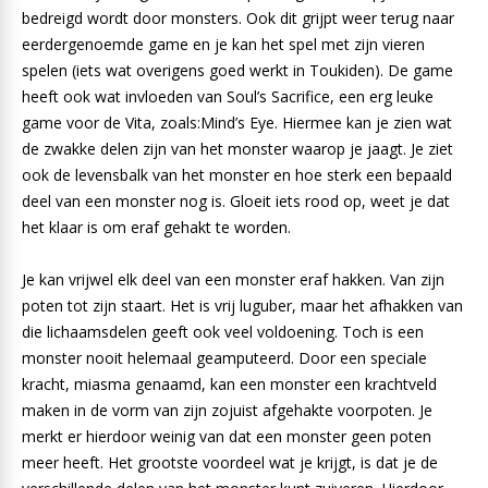
bedreigd wordt door monsters. Ook dit grijpt weer terug naar
eerdergenoemde game en je kan het spel met zijn vieren
spelen (iets wat overigens goed werkt in Toukiden). De game
heeft ook wat invloeden van Soul’s Sacrifice, een erg leuke
game voor de Vita, zoals:Mind’s Eye. Hiermee kan je zien wat
de zwakke delen zijn van het monster waarop je jaagt. Je ziet
ook de levensbalk van het monster en hoe sterk een bepaald
deel van een monster nog is. Gloeit iets rood op, weet je dat
het klaar is om eraf gehakt te worden.
Je kan vrijwel elk deel van een monster eraf hakken. Van zijn
poten tot zijn staart. Het is vrij luguber, maar het afhakken van
die lichaamsdelen geeft ook veel voldoening. Toch is een
monster nooit helemaal geamputeerd. Door een speciale
kracht, miasma genaamd, kan een monster een krachtveld
maken in de vorm van zijn zojuist afgehakte voorpoten. Je
merkt er hierdoor weinig van dat een monster geen poten
meer heeft. Het grootste voordeel wat je krijgt, is dat je de