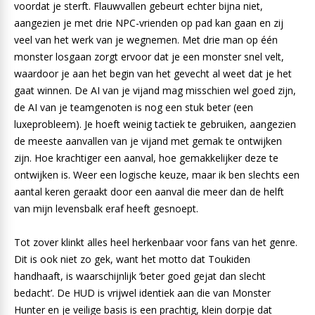
voordat je sterft. Flauwvallen gebeurt echter bijna niet,
aangezien je met drie NPC-vrienden op pad kan gaan en zij
veel van het werk van je wegnemen. Met drie man op één
monster losgaan zorgt ervoor dat je een monster snel velt,
waardoor je aan het begin van het gevecht al weet dat je het
gaat winnen. De AI van je vijand mag misschien wel goed zijn,
de AI van je teamgenoten is nog een stuk beter (een
luxeprobleem). Je hoeft weinig tactiek te gebruiken, aangezien
de meeste aanvallen van je vijand met gemak te ontwijken
zijn. Hoe krachtiger een aanval, hoe gemakkelijker deze te
ontwijken is. Weer een logische keuze, maar ik ben slechts een
aantal keren geraakt door een aanval die meer dan de helft
van mijn levensbalk eraf heeft gesnoept.
Tot zover klinkt alles heel herkenbaar voor fans van het genre.
Dit is ook niet zo gek, want het motto dat Toukiden
handhaaft, is waarschijnlijk ‘beter goed gejat dan slecht
bedacht’. De HUD is vrijwel identiek aan die van Monster
Hunter en je veilige basis is een prachtig, klein dorpje dat