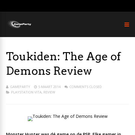
Toukiden: The Age of
Demons Review
GAMEPARTY
5 MAART 2014
COMMENTS CLOSED
PLAYSTATION VITA
,
REVIEW
Monster Hunter was dé game op de PSP. Elke gamer in