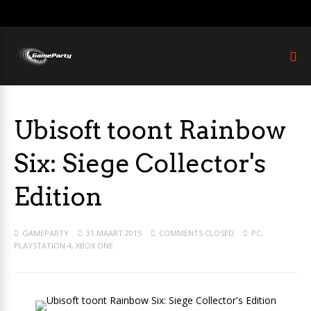
Ubisoft toont Rainbow
Six: Siege Collector's
Edition
GAMEPARTY
31 MAART 2015
COMMENTS CLOSED
PC
,
PLAYSTATION 4
,
XBOX ONE