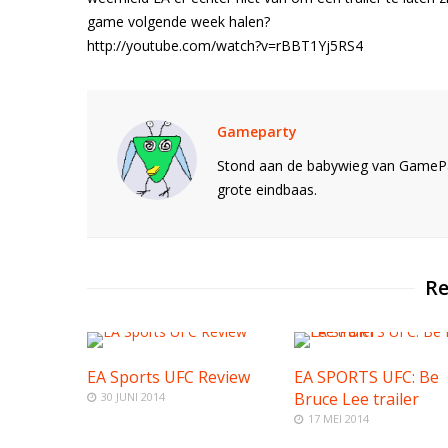
game volgende week halen?
http://youtube.com/watch?v=rBBT1Yj5RS4
Gameparty
Stond aan de babywieg van GamePar
grote eindbaas.
Re
EA Sports UFC Review
EA SPORTS UFC: Be
Bruce Lee trailer
30 JUNI 2014
17 MEI 2014