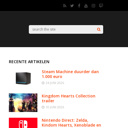
RECENTE ARTIKELEN
Steam Machine duurder dan
1.000 euro
24 JUNI 2026
Kingdom Hearts Collection
trailer
10 JUNI 2026
Nintendo Direct: Zelda,
Kindom Hearts, Xenoblade en