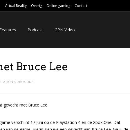
e
Virtual Reality
Overig
Online gaming
Contact
Features
Podcast
GPN Video
met Bruce Lee
STATION 4
,
XBOX ONE
 game verschijnt 17 juni op de Playstation 4 en de Xbox One. Dat
zien van de game. Hierin zien we een gevecht van Bruce Lee. Ga jij de