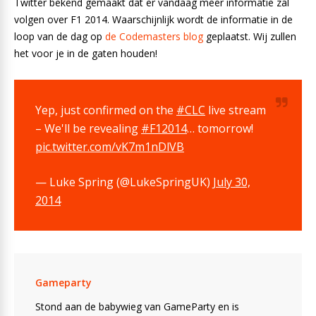
Twitter bekend gemaakt dat er vandaag meer informatie zal
volgen over F1 2014. Waarschijnlijk wordt de informatie in de
loop van de dag op
de Codemasters blog
geplaatst. Wij zullen
het voor je in de gaten houden!
Yep, just confirmed on the
#CLC
live stream
– We'll be revealing
#F12014
… tomorrow!
pic.twitter.com/vK7m1nDlVB
— Luke Spring (@LukeSpringUK)
July 30,
2014
Gameparty
Stond aan de babywieg van GameParty en is