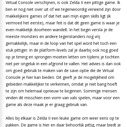
Virtual Console verschijnen, is ook Zelda II een pittige game. Ik
ben er nog niet over uit of we tegenwoordig verwend zijn door
makkelijkere games of dat het aan mijn eigen skills ligt (ik
vermoed het eerste), maar feit is dat dit geen game is waar je
even makkelijk doorheen wandelt. In het begin versla je de
meeste monsters en andere tegenstanders nog vrij
gemakkelijk, maar in de loop van het spel word het toch een
stuk pittiger. In de platform-levels zal je daarbij ook nog goed
op je timing en sprongen moeten letten om tijdens je tochten
niet per ongeluk in een afgrond te vallen. Het advies is dan ook
om goed gebruik te maken van de save-optie die de Virtual
Console je hier kan bieden. Dit geeft je de mogelijkheid om
gebieden makkelijker te verkennen, omdat je niet bang hoeft
te zijn om helemaal opnieuw te beginnen. Sommige mensen
vinden dit misschien een vorm van vals spelen, maar voor een
game als deze maak je er graag gebruik van.
Alles bij elkaar is Zelda II een leuke game om weer eens op te
pakken. De game is hier en daar behoorlijk pittig, maar biedt je