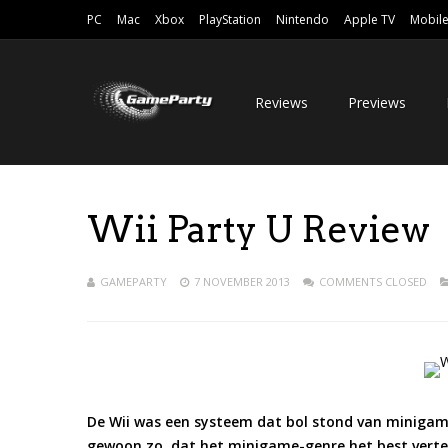
PC
Mac
Xbox
PlayStation
Nintendo
Apple TV
Mobil
Reviews
Previews
Wii Party U Review
GAMEPARTY
7 NOVEMBER 2013
COMMENTS CLOSED
De Wii was een systeem dat bol stond van minigame-
gewoon zo, dat het minigame-genre het best verte