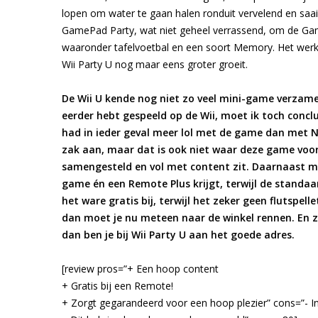
lopen om water te gaan halen ronduit vervelend en saai,
GamePad Party, wat niet geheel verrassend, om de Game
waaronder tafelvoetbal en een soort Memory. Het werkt
Wii Party U nog maar eens groter groeit.
De Wii U kende nog niet zo veel mini-game verzamel
eerder hebt gespeeld op de Wii, moet ik toch conclu
had in ieder geval meer lol met de game dan met Nint
zak aan, maar dat is ook niet waar deze game voor 
samengesteld en vol met content zit. Daarnaast mo
game én een Remote Plus krijgt, terwijl de standaar
het ware gratis bij, terwijl het zeker geen flutspe
dan moet je nu meteen naar de winkel rennen. En 
dan ben je bij Wii Party U aan het goede adres.
[review pros=”+ Een hoop content
+ Gratis bij een Remote!
+ Zorgt gegarandeerd voor een hoop plezier” cons=”- In 