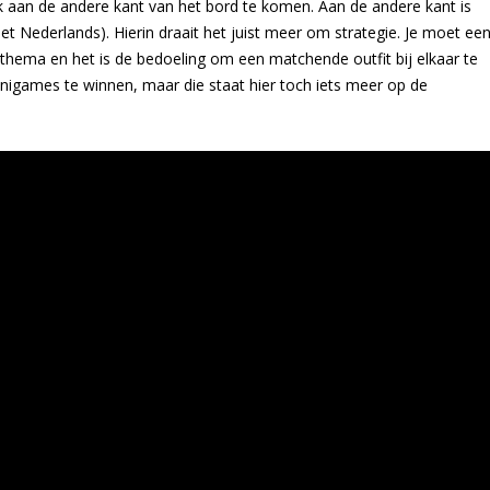
k aan de andere kant van het bord te komen. Aan de andere kant is
t Nederlands). Hierin draait het juist meer om strategie. Je moet ee
igen thema en het is de bedoeling om een matchende outfit bij elkaar te
inigames te winnen, maar die staat hier toch iets meer op de