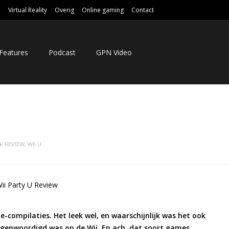
e
Virtual Reality
Overig
Online gaming
Contact
Features
Podcast
GPN Video
REVIEW
,
WII U
compilaties. Het leek wel, en waarschijnlijk was het ook
genwoordigd was op de Wii. En ach, dat soort games