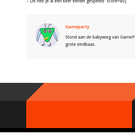
– Dit heb je al een keer eerder gespeeld” score=80]
Gameparty
Stond aan de babywieg van GamePar
grote eindbaas.