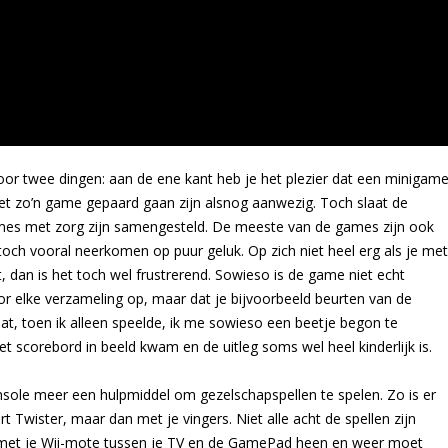
oor twee dingen: aan de ene kant heb je het plezier dat een minigam
 met zo’n game gepaard gaan zijn alsnog aanwezig. Toch slaat de
games met zorg zijn samengesteld. De meeste van de games zijn ook
 toch vooral neerkomen op puur geluk. Op zich niet heel erg als je met
, dan is het toch wel frustrerend. Sowieso is de game niet echt
oor elke verzameling op, maar dat je bijvoorbeeld beurten van de
dat, toen ik alleen speelde, ik me sowieso een beetje begon te
et scorebord in beeld kwam en de uitleg soms wel heel kinderlijk is.
nsole meer een hulpmiddel om gezelschapspellen te spelen. Zo is er
t Twister, maar dan met je vingers. Niet alle acht de spellen zijn
je met je Wii-mote tussen je TV en de GamePad heen en weer moet