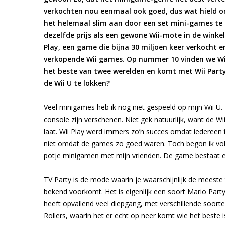
verkochten nou eenmaal ook goed, dus wat hield 
het helemaal slim aan door een set mini-games te 
dezelfde prijs als een gewone Wii-mote in de winkel,
Play, een game die bijna 30 miljoen keer verkocht 
verkopende Wii games. Op nummer 10 vinden we Wii
het beste van twee werelden en komt met Wii Part
de Wii U te lokken?
Veel minigames heb ik nog niet gespeeld op mijn Wii 
console zijn verschenen. Niet gek natuurlijk, want de Wi
laat. Wii Play werd immers zo’n succes omdat iedereen t
niet omdat de games zo goed waren. Toch begon ik vol
potje minigamen met mijn vrienden. De game bestaat eig
TV Party is de mode waarin je waarschijnlijk de meeste
bekend voorkomt. Het is eigenlijk een soort Mario Part
heeft opvallend veel diepgang, met verschillende soorte
Rollers, waarin het er echt op neer komt wie het beste