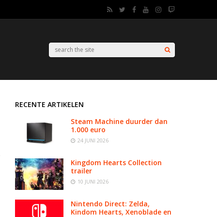
RECENTE ARTIKELEN
Steam Machine duurder dan
1.000 euro
24 JUNI 2026
Kingdom Hearts Collection
trailer
10 JUNI 2026
Nintendo Direct: Zelda,
Kindom Hearts, Xenoblade en