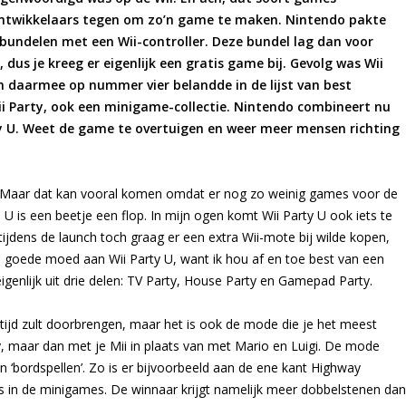
ontwikkelaars tegen om zo’n game te maken. Nintendo pakte
bundelen met een Wii-controller. Deze bundel lag dan voor
 dus je kreeg er eigenlijk een gratis game bij. Gevolg was Wii
en daarmee op nummer vier belandde in de lijst van best
 Party, ook een minigame-collectie. Nintendo combineert nu
y U. Weet de game te overtuigen en weer meer mensen richting
U. Maar dat kan vooral komen omdat er nog zo weinig games voor de
i U is een beetje een flop. In mijn ogen komt Wii Party U ook iets te
ijdens de launch toch graag er een extra Wii-mote bij wilde kopen,
 goede moed aan Wii Party U, want ik hou af en toe best van een
enlijk uit drie delen: TV Party, House Party en Gamepad Party.
 tijd zult doorbrengen, maar het is ook de mode die je het meest
y, maar dan met je Mii in plaats van met Mario en Luigi. De mode
n ‘bordspellen’. Zo is er bijvoorbeeld aan de ene kant Highway
 is in de minigames. De winnaar krijgt namelijk meer dobbelstenen dan