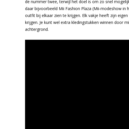
de nummer twee, terwijl het doel is om zo snel mogelij
daar bijvoorbeeld Mii Fashion Plaza (Mii-modeshow in he
outfit bij elkaar zien te krijgen. Elk vakje heeft zijn e
krijgen. Je kunt wel extra kledingstukken winnen door m
achtergrond.