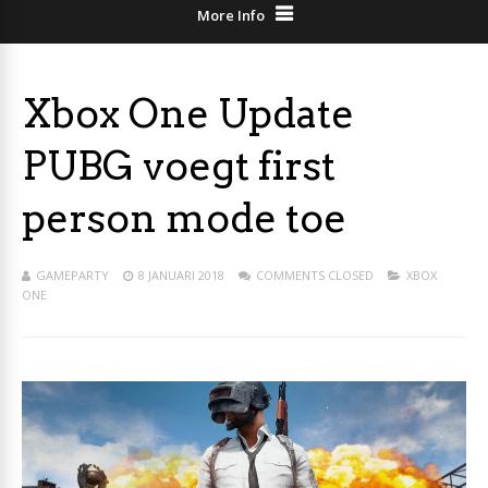
More Info
Xbox One Update
PUBG voegt first
person mode toe
GAMEPARTY
8 JANUARI 2018
COMMENTS CLOSED
XBOX
ONE