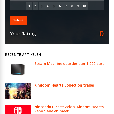
Submit
0
Your Rating
RECENTE ARTIKELEN
Steam Machine duurder dan 1.000 euro
Kingdom Hearts Collection trailer
Nintendo Direct: Zelda, Kindom Hearts,
Xenoblade en meer