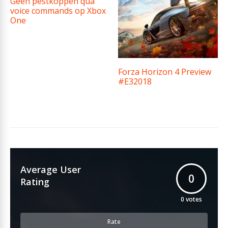
Geen pestkoppen qua
voice commands op Xbox
One
Forza Horizon 4 Preview
#E32018
Average User
0
Rating
0
votes
Rate