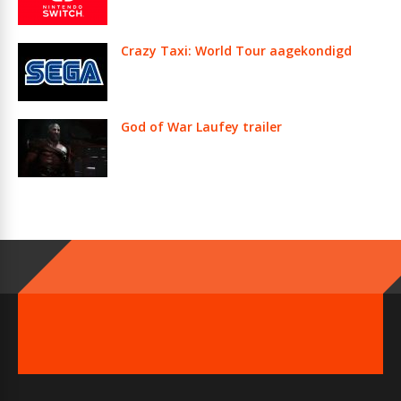
Crazy Taxi: World Tour aagekondigd
God of War Laufey trailer