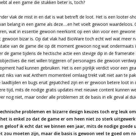
hebt al een game die stukken beter is, toch?
er vlak de mist in en dat is wat betreft de loot. Het is een looter-sh
jk van belang in een game als deze….en het voelt gewoon waardeloos. O
ren, wat in essentie gewoon neerkomt op een skin voor een gewone
it gewoon bizar is. Op dat vlak had BioWare toch echt wel wat meer n
estatie van de game die op dit moment gewoon nog wat ondermaats is.
de game tijdens de hectische actie een stevige dip in de framerate kr
objectives die niet willen triggeren of personages die gewoon verdwi
elopment had kunnen gebruiken. Het is een pijnlijk verdict voor een 
ast niks van wat Anthem momenteel omlaag trekt valt niet aan te pakk
laadtijden en bugs eruit gepatched zijn en er gewoon betere loot i
ere tijd, mits de nodige gratis updates met nieuwe content kunnen we
er nog niet, maar onder alle problemen zit de basis in elk geval al dui
chnische problemen en bizarre design keuzes toch erg leuk om t
d, het is enkel zo dat de game er om heen niet zo sterk uitgewer
en geloof ik echt dat we binnen een jaar, mits de nodige goede 
t zou moeten zijn, maar die basis is gewoon veel te goed om ni