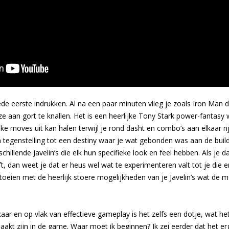
 eerste indrukken. Al na een paar minuten vlieg je zoals Iron Man d
aan gort te knallen. Het is een heerlijke Tony Stark power-fantasy waa
ke moves uit kan halen terwijl je rond dasht en combo’s aan elkaar rij
tegenstelling tot een destiny waar je wat gebonden was aan de buil
chillende Javelin’s die elk hun specifieke look en feel hebben. Als je
t, dan weet je dat er heus wel wat te experimenteren valt tot je die en
at stoeien met de heerlijk stoere mogelijkheden van je Javelin’s wat
kaar en op vlak van effectieve gameplay is het zelfs een dotje, wat he
kt zijn in de game. Waar moet ik beginnen? Ik zei eerder dat het erg