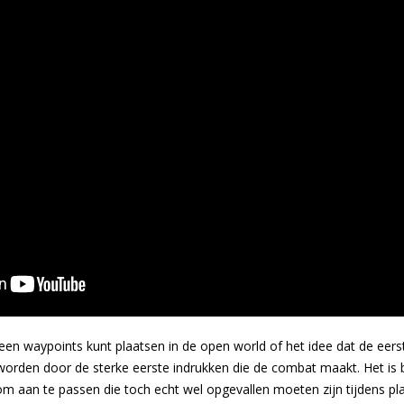
geen waypoints kunt plaatsen in de open world of het idee dat de eerst
ed worden door de sterke eerste indrukken die de combat maakt. Het is
 om aan te passen die toch echt wel opgevallen moeten zijn tijdens pl