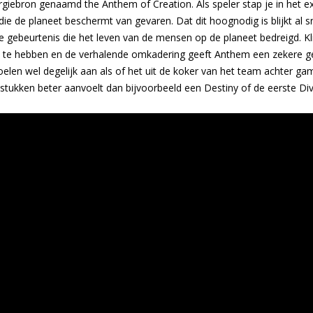
iebron genaamd the Anthem of Creation. Als speler stap je in het exo
e de planeet beschermt van gevaren. Dat dit hoognodig is blijkt al s
 gebeurtenis die het leven van de mensen op de planeet bedreigd. Kli
kt te hebben en de verhalende omkadering geeft Anthem een zekere g
oelen wel degelijk aan als of het uit de koker van het team achter g
stukken beter aanvoelt dan bijvoorbeeld een Destiny of de eerste Div