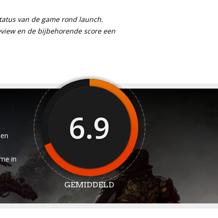
 status van de game rond launch.
eview en de bijbehorende score een
6.9
sen
ame in
GEMIDDELD