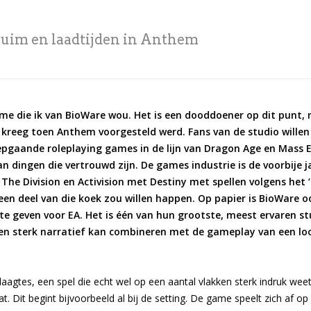
truim en laadtijden in Anthem
ame die ik van BioWare wou. Het is een dooddoener op dit punt, ma
 kreeg toen Anthem voorgesteld werd. Fans van de studio wille
pgaande roleplaying games in de lijn van Dragon Age en Mass Effe
 dingen die vertrouwd zijn. De games industrie is de voorbije ja
The Division en Activision met Destiny met spellen volgens het
 een deel van die koek zou willen happen. Op papier is BioWare
te geven voor EA. Het is één van hun grootste, meest ervaren s
e een sterk narratief kan combineren met de gameplay van een lo
agtes, een spel die echt wel op een aantal vlakken sterk indruk we
at. Dit begint bijvoorbeeld al bij de setting. De game speelt zich af 