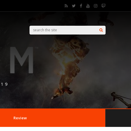
019
Review