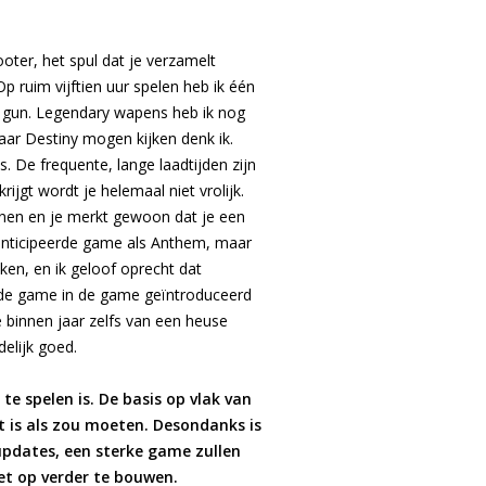
ooter, het spul dat je verzamelt
p ruim vijftien uur spelen heb ik één
 gun. Legendary wapens heb ik nog
aar Destiny mogen kijken denk ik.
 De frequente, lange laadtijden zijn
ijgt wordt je helemaal niet vrolijk.
jnen en je merkt gewoon dat je een
geanticipeerde game als Anthem, maar
en, en ik geloof oprecht dat
n de game in de game geïntroduceerd
 binnen jaar zelfs van een heuse
delijk goed.
e spelen is. De basis op vlak van
kt is als zou moeten. Desondanks is
updates, een sterke game zullen
et op verder te bouwen.