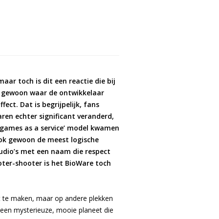
ar toch is dit een reactie die bij
n gewoon waar de ontwikkelaar
ct. Dat is begrijpelijk, fans
ren echter significant veranderd,
 ‘games as a service’ model kwamen
 ook gewoon de meest logische
tudio’s met een naam die respect
oter-shooter is het BioWare toch
et te maken, maar op andere plekken
op een mysterieuze, mooie planeet die