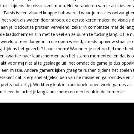
at niet tijdens de missies zelf doen. Het veranderen van je abilities e
ort Tarsis is een visueel knappe hub-wereld waar je missies ontvangt 
 het voelt als waden door stroop. de eerste keren maken de visuals 
an je loadout te prutsen vervelend, zeker in combinatie met de lange 
de laadschermen zijn met te veel en ze duren te fucking lang. Of je nu
 wereld of een dungeon in die open wereld, steeds opnieuw staar je 
t tijdens het gevecht? Laadscherm! Wanneer je niet op tijd mee bent
en kwartier naar laadschermen aan het staren momenteel en dat is o
t voor mij niet al te geslaagd uit, net omdat de game je dus oppakt 
 een missie. Andere gamers lijken graag te rushen tijdens het spelen ter
etekent dat ik erg snel afgeleid ben van de missie en ga ronddwalen 
 pretty butterfly). Werkt erg leuk in traditionele open world games al
met een belachelijk lang laadscherm en een breuk in de immersie.