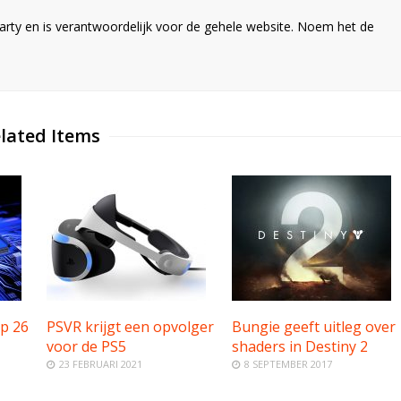
ty en is verantwoordelijk voor de gehele website. Noem het de
lated Items
op 26
PSVR krijgt een opvolger
Bungie geeft uitleg over
voor de PS5
shaders in Destiny 2
23 FEBRUARI 2021
8 SEPTEMBER 2017