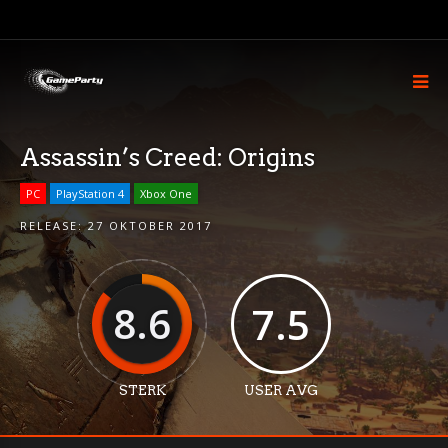
Assassin’s Creed: Origins
PC
PlayStation 4
Xbox One
RELEASE:
27 OKTOBER 2017
8.6
7.5
STERK
USER AVG