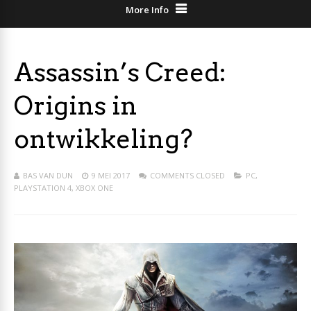
More Info
Assassin’s Creed:
Origins in
ontwikkeling?
BAS VAN DUN
9 MEI 2017
COMMENTS CLOSED
PC
,
PLAYSTATION 4
,
XBOX ONE