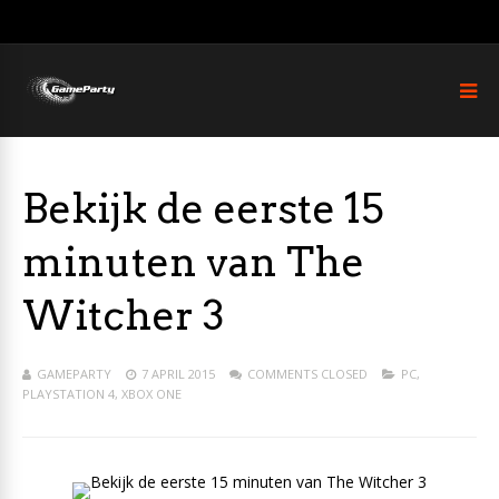
Bekijk de eerste 15
minuten van The
Witcher 3
GAMEPARTY
7 APRIL 2015
COMMENTS CLOSED
PC
,
PLAYSTATION 4
,
XBOX ONE