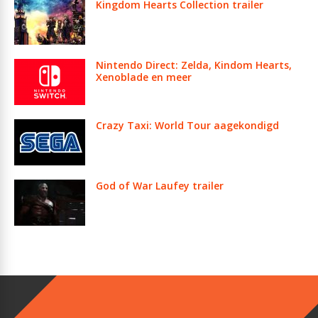
Kingdom Hearts Collection trailer
Nintendo Direct: Zelda, Kindom Hearts,
Xenoblade en meer
Crazy Taxi: World Tour aagekondigd
God of War Laufey trailer