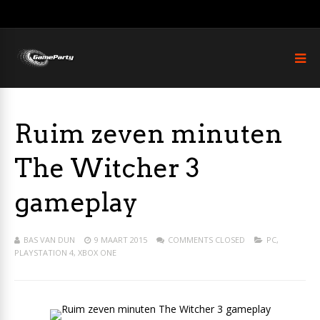
Ruim zeven minuten
The Witcher 3
gameplay
BAS VAN DUN
9 MAART 2015
COMMENTS CLOSED
PC
,
PLAYSTATION 4
,
XBOX ONE