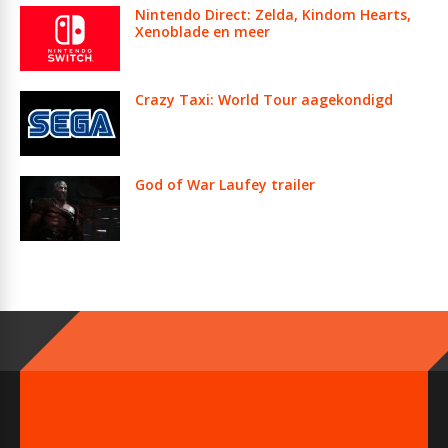
Nintendo Direct: Zelda, Kindom Hearts,
Xenoblade en meer
Crazy Taxi: World Tour aagekondigd
God of War Laufey trailer