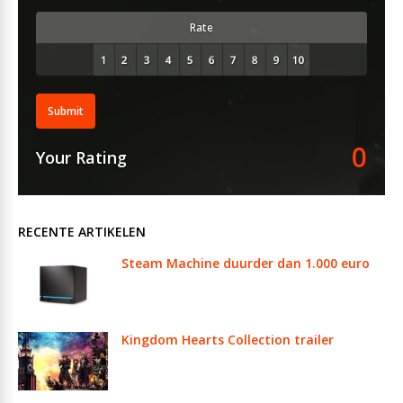
Rate
Submit
0
Your Rating
RECENTE ARTIKELEN
Steam Machine duurder dan 1.000 euro
Kingdom Hearts Collection trailer