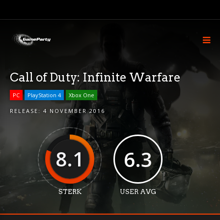
Call of Duty: Infinite Warfare
PC
PlayStation 4
Xbox One
RELEASE:
4 NOVEMBER 2016
8.1
6.3
STERK
USER AVG