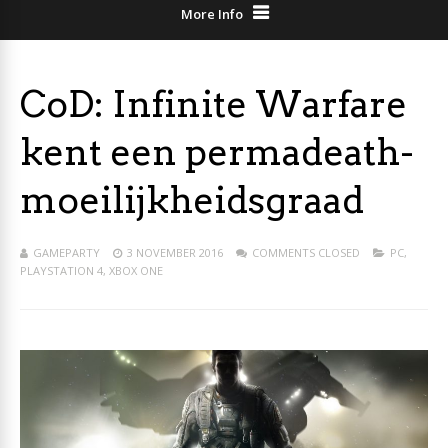
More Info
CoD: Infinite Warfare
kent een permadeath-
moeilijkheidsgraad
GAMEPARTY
3 NOVEMBER 2016
COMMENTS CLOSED
PC
,
PLAYSTATION 4
,
XBOX ONE