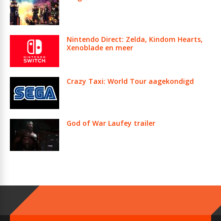
Nintendo Direct: Zelda, Kindom Hearts,
Xenoblade en meer
Crazy Taxi: World Tour aagekondigd
God of War Laufey trailer