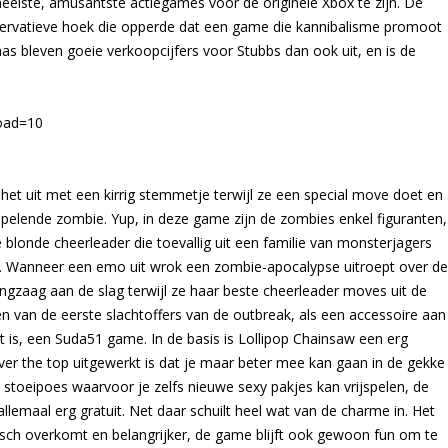
ineelste, amusantste actiegames voor de originele Xbox te zijn. De
nservatieve hoek die opperde dat een game die kannibalisme promoot
s bleven goeie verkoopcijfers voor Stubbs dan ook uit, en is de
oad=10
 het uit met een kirrig stemmetje terwijl ze een special move doet en
pelende zombie. Yup, in deze game zijn de zombies enkel figuranten,
londe cheerleader die toevallig uit een familie van monsterjagers
Nick. Wanneer een emo uit wrok een zombie-apocalypse uitroept over de
tingzaag aan de slag terwijl ze haar beste cheerleader moves uit de
én van de eerste slachtoffers van de outbreak, als een accessoire aan
it is, een Suda51 game. In de basis is Lollipop Chainsaw een erg
ver the top uitgewerkt is dat je maar beter mee kan gaan in de gekke
n stoeipoes waarvoor je zelfs nieuwe sexy pakjes kan vrijspelen, de
llemaal erg gratuit. Net daar schuilt heel wat van de charme in. Het
tisch overkomt en belangrijker, de game blijft ook gewoon fun om te