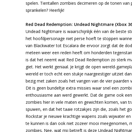
spelen. Tientallen zombies decimeren op de tonen van p
sprankelen? Heerlijk!
Red Dead Redemption: Undead Nightmare (Xbox 360
Undead Nightmare is waarschijnlijk één van de beste s
het hoofdpersonage niet perse hoeft te stoppen wannee
van Blackwater tot Escalara die ervoor zorgt dat de dod
meteen weer een reden heeft om honderden tegenstander
is dat het neemt wat Red Dead Redemption zo sterk maak
giet. Het werkt geniaal. Je krijgt de open wereld-gamepl
wereld er toch echt een stukje naargeestiger uitziet d
bezig met zaken zoals het vangen van de vier paarden v
Dit is geen bundeltje extra missies waar snel een zombi
enthousiasme aan werd gewerkt. Dat de game ook een s
zombies hier in vele maten en gewichten komen, van tra
spuwen, en dat het taaie rotzakjes zijn die, zoals het 
Rockstar je nieuwe krachtige wapens zoals wijwater e
te kunnen is dan ook niet zozeer mooi meegenomen, ma
zombies. Nee, wat mij betreft is deze Undead Nightmar