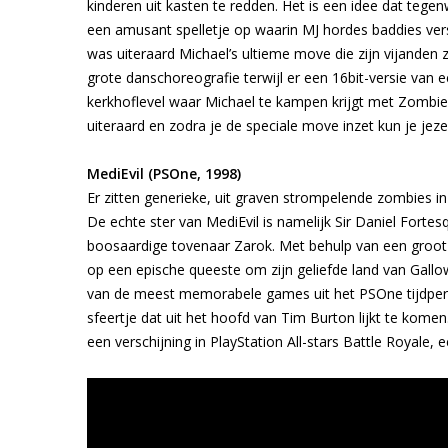
kinderen uit kasten te redden. Het is een idee dat tegenw
een amusant spelletje op waarin MJ hordes baddies versc
was uiteraard Michael’s ultieme move die zijn vijanden
grote danschoreografie terwijl er een 16bit-versie van e
kerkhoflevel waar Michael te kampen krijgt met Zombies
uiteraard en zodra je de speciale move inzet kun je jeze
MediEvil (PSOne, 1998)
Er zitten generieke, uit graven strompelende zombies in
De echte ster van MediEvil is namelijk Sir Daniel Forte
boosaardige tovenaar Zarok. Met behulp van een groot z
op een epische queeste om zijn geliefde land van Gallo
van de meest memorabele games uit het PSOne tijdperk
sfeertje dat uit het hoofd van Tim Burton lijkt te kome
een verschijning in PlayStation All-stars Battle Royale,