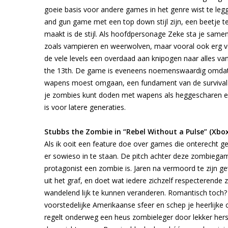
goeie basis voor andere games in het genre wist te le
and gun game met een top down stijl zijn, een beetje 
maakt is de stijl. Als hoofdpersonage Zeke sta je samen m
zoals vampieren en weerwolven, maar vooral ook erg v
de vele levels een overdaad aan knipogen naar alles van
the 13th. De game is eveneens noemenswaardig omdat he
wapens moest omgaan, een fundament van de survival h
je zombies kunt doden met wapens als heggescharen en
is voor latere generaties.
Stubbs the Zombie in “Rebel Without a Pulse” (Xbox
Als ik ooit een feature doe over games die onterecht g
er sowieso in te staan. De pitch achter deze zombiegame
protagonist een zombie is. Jaren na vermoord te zijn g
uit het graf, en doet wat iedere zichzelf respecterende
wandelend lijk te kunnen veranderen. Romantisch toch? 
voorstedelijke Amerikaanse sfeer en schep je heerlijke
regelt onderweg een heus zombieleger door lekker her