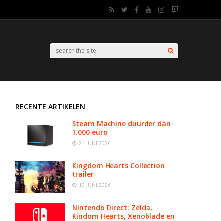
RECENTE ARTIKELEN
Steam Machine duurder dan
1.000 euro
24 JUNI 2026
Kingdom Hearts Collection
trailer
10 JUNI 2026
Nintendo Direct: Zelda,
Kindom Hearts, Xenoblade en