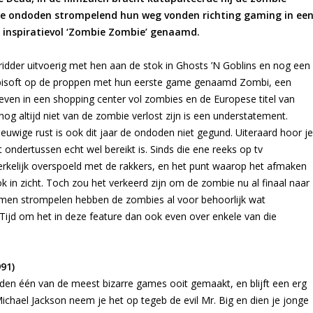
r de ondoden strompelend hun weg vonden richting gaming in ee
 inspiratievol ‘Zombie Zombie’ genaamd.
ridder uitvoerig met hen aan de stok in Ghosts ’N Goblins en nog een
 Ubisoft op de proppen met hun eerste game genaamd Zombi, een
leven in een shopping center vol zombies en de Europese titel van
 altijd niet van de zombie verlost zijn is een understatement.
euwige rust is ook dit jaar de ondoden niet gegund. Uiteraard hoor je
ndertussen echt wel bereikt is. Sinds die ene reeks op tv
rkelijk overspoeld met de rakkers, en het punt waarop het afmaken
ok in zicht. Toch zou het verkeerd zijn om de zombie nu al finaal naar
wamen strompelen hebben de zombies al voor behoorlijk wat
 om het in deze feature dan ook even over enkele van die
91)
eden één van de meest bizarre games ooit gemaakt, en blijft een erg
chael Jackson neem je het op tegeb de evil Mr. Big en dien je jonge