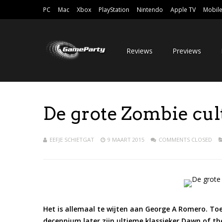
PC
Mac
Xbox
PlayStation
Nintendo
Apple TV
Mobil
Reviews
Previews
De grote Zombie cul
EEFJE SCHIETGAT
9 MAART 2015
COMMENTS CLOSED
Het is allemaal te wijten aan George A Romero. Toen 
decennium later zijn ultieme klassieker Dawn of th