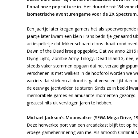
finaal onze popculture in. Het duurde tot ’84 voo
isometrische avonturengame voor de ZX Spectrum,
Een jaartje later kregen gamers het als speerwerpende 
jaartje later kwam een klein Frans bedrijfje genaamd
actiespelletje dat lekker schaamteloos draait rond over
Dawn of the Dead kreeg opgeplakt. Dat we anno 2015 nog
Dying Light, Zombie Army Trilogy, Dead Island 3, nee, e
steeds vaker stemmen opgaan dat het verzadigingspunt o
verschenen is met walkers in de hoofdrol worden we we
van iets dat stiekem al dood is gaat vervelen lijkt dan o
de eeuwige jachtvelden te sturen. Sinds ze in beeld k
memorabele games en amusante momenten gezorgd. Tijd
greatest hits uit vervlogen jaren te hebben.
Michael Jackson’s Moonwalker (SEGA Mega Drive, 19
Deze herwerkte port van een arcadekast blijft tot op h
vroege gameherinnering van me. Als Smooth Criminal Mi