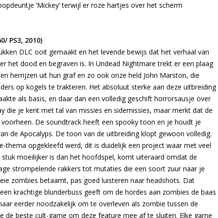
opdeuntje ‘Mickey’ terwijl er roze hartjes over het scherm
/ PS3, 2010)
tukken DLC ooit gemaakt en het levende bewijs dat het verhaal van
r het dood en begraven is. In Undead Nightmare trekt er een plaag
en herrijzen uit hun graf en zo ook onze held John Marston, die
s op kogels te trakteren. Het absoluut sterke aan deze uitbreiding
te als basis, en daar dan een volledig geschift horrorsausje over
ay die je kent met tal van missies en sidemissies, maar merkt dat de
an voorheen. De soundtrack heeft een spooky toon en je houdt je
an de Apocalyps. De toon van de uitbreiding klopt gewoon volledig.
e-thema opgekleefd werd, dit is duidelijk een project waar met veel
tuk moeilijker is dan het hoofdspel, komt uiteraard omdat de
ge strompelende rakkers tot mutaties die een soort zuur naar je
goeie zombies betaamt, pas goed luisteren naar headshots. Dat
n een krachtige blunderbuss geeft om de hordes aan zombies de baas
ar eerder noodzakelijk om te overleven als zombie tussen de
e de beste cult-game om deze feature mee af te sluiten. Elke game