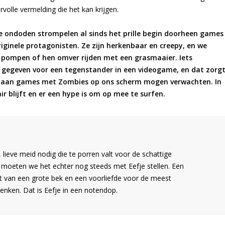
rvolle vermelding die het kan krijgen.
De ondoden strompelen al sinds het prille begin doorheen games
ginele protagonisten. Ze zijn herkenbaar en creepy, en we
 pompen of hen omver rijden met een grasmaaier. Iets
te gegeven voor een tegenstander in een videogame, en dat zorg
ed aan games met Zombies op ons scherm mogen verwachten. In
r blijft en er een hype is om op mee te surfen.
 lieve meid nodig die te porren valt voor de schattige
moeten we het echter nog steeds met Eefje stellen. Een
t van een grote bek en een voorliefde voor de meest
nken. Dat is Eefje in een notendop.