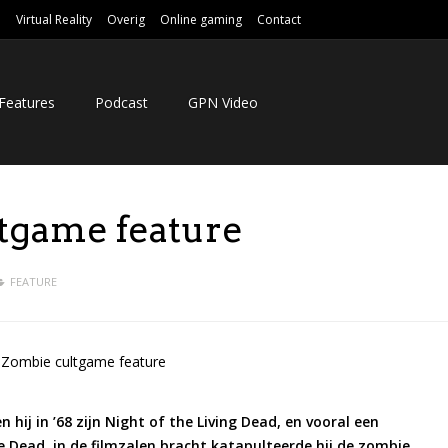
e
Virtual Reality
Overig
Online gaming
Contact
Features
Podcast
GPN Video
tgame feature
FEATURE
hij in ’68 zijn Night of the Living Dead, en vooral een
e Dead, in de filmzalen bracht katapulteerde hij de zombie