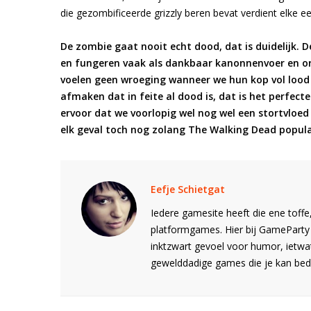
die gezombificeerde grizzly beren bevat verdient elke ee
De zombie gaat nooit echt dood, dat is duidelijk. 
en fungeren vaak als dankbaar kanonnenvoer en ori
voelen geen wroeging wanneer we hun kop vol lood
afmaken dat in feite al dood is, dat is het perfec
ervoor dat we voorlopig wel nog wel een stortvlo
elk geval toch nog zolang The Walking Dead populai
Eefje Schietgat
Iedere gamesite heeft die ene toffe,
platformgames. Hier bij GameParty 
inktzwart gevoel voor humor, ietwa
gewelddadige games die je kan bede