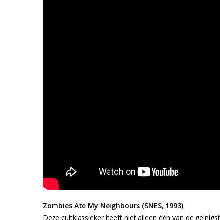
Zombies Ate My Neighbours (SNES, 1993)
Deze cultklassieker heeft niet alleen één van de geinigste