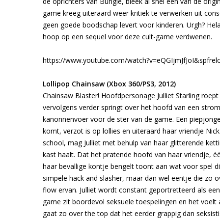
de oprichters van Bungie, bleek al snel één van de orig
game kreeg uiteraard weer kritiek te verwerken uit co
geen goede boodschap levert voor kinderen. Urgh? Helaa
hoop op een sequel voor deze cult-game verdwenen.
https://www.youtube.com/watch?v=eQGIjmJfJoI&spfrel
Lollipop Chainsaw (Xbox 360/PS3, 2012)
Chainsaw Blaster! Hoofdpersonage Julliet Starling roept
vervolgens verder springt over het hoofd van een strom
kanonnenvoer voor de ster van de game. Een piepjonge b
komt, verzot is op lollies en uiteraard haar vriendje 
school, mag Julliet met behulp van haar glitterende ket
kast haalt. Dat het pratende hoofd van haar vriendje, é
haar bevallige kontje bengelt toont aan wat voor spel d
simpele hack and slasher, maar dan wel eentje die zo o
flow ervan. Julliet wordt constant geportretteerd als ee
game zit boordevol seksuele toespelingen en het voelt a
gaat zo over the top dat het eerder grappig dan seksis