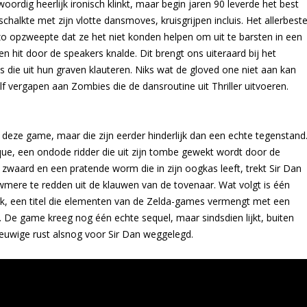
oordig heerlijk ironisch klinkt, maar begin jaren 90 leverde het best
halkte met zijn vlotte dansmoves, kruisgrijpen incluis. Het allerbest
 zo opzweepte dat ze het niet konden helpen om uit te barsten in een
en hit door de speakers knalde. Dit brengt ons uiteraard bij het
 die uit hun graven klauteren. Niks wat de gloved one niet aan kan
lf vergapen aan Zombies die de dansroutine uit Thriller uitvoeren.
 deze game, maar die zijn eerder hinderlijk dan een echte tegenstand
sque, een ondode ridder die uit zijn tombe gewekt wordt door de
waard en een pratende worm die in zijn oogkas leeft, trekt Sir Dan
wmere te redden uit de klauwen van de tovenaar. Wat volgt is één
, een titel die elementen van de Zelda-games vermengt met een
n. De game kreeg nog één echte sequel, maar sindsdien lijkt, buiten
 eeuwige rust alsnog voor Sir Dan weggelegd.