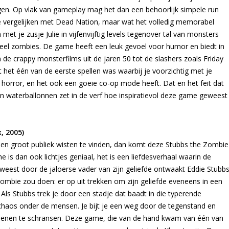
ggen. Op vlak van gameplay mag het dan een behoorlijk simpele run
te vergelijken met Dead Nation, maar wat het volledig memorabel
et je zusje Julie in vijfenvijftig levels tegenover tal van monsters
eel zombies. De game heeft een leuk gevoel voor humor en biedt in
 de crappy monsterfilms uit de jaren 50 tot de slashers zoals Friday
t één van de eerste spellen was waarbij je voorzichtig met je
orror, en het ook een goeie co-op mode heeft. Dat en het feit dat
 waterballonnen zet in de verf hoe inspiratievol deze game geweest
, 2005)
een groot publiek wisten te vinden, dan komt deze Stubbs the Zombie
 is dan ook lichtjes geniaal, het is een liefdesverhaal waarin de
eweest door de jaloerse vader van zijn geliefde ontwaakt Eddie Stubb
 zombie zou doen: er op uit trekken om zijn geliefde eveneens in een
Als Stubbs trek je door een stadje dat baadt in die typerende
 chaos onder de mensen. Je bijt je een weg door de tegenstand en
senen te schransen. Deze game, die van de hand kwam van één van