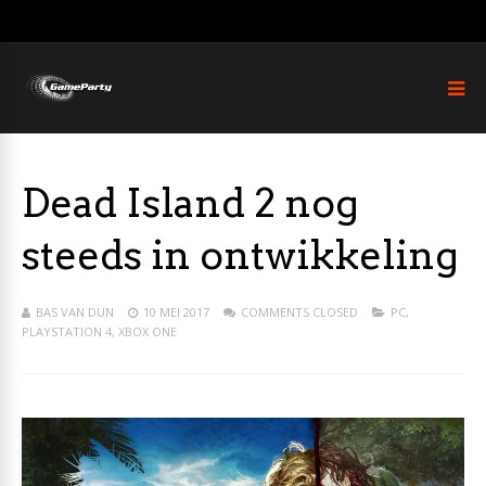
Dead Island 2 nog
steeds in ontwikkeling
BAS VAN DUN
10 MEI 2017
COMMENTS CLOSED
PC
,
PLAYSTATION 4
,
XBOX ONE