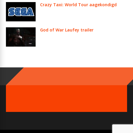
Crazy Taxi: World Tour aagekondigd
God of War Laufey trailer