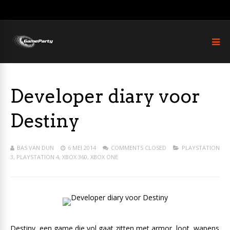
Developer diary voor
Destiny
BAS VAN DUN
6 MEI 2014
COMMENTS CLOSED
PLAYSTATION
3
,
PLAYSTATION 4
,
XBOX 360
,
XBOX ONE
Destiny, een game die vol gaat zitten met armor, loot, wapens